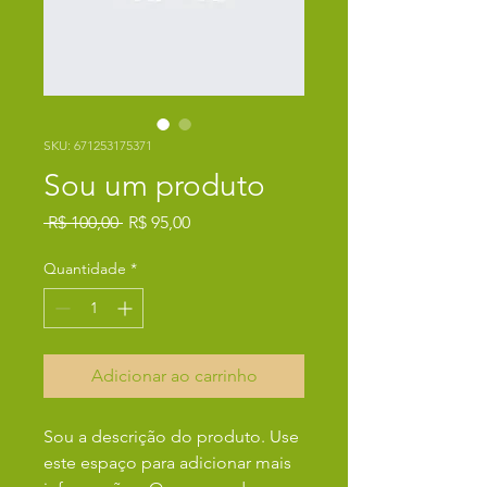
SKU: 671253175371
Sou um produto
Preço
Preço
 R$ 100,00 
R$ 95,00
normal
promocional
Quantidade
*
Adicionar ao carrinho
Sou a descrição do produto. Use 
este espaço para adicionar mais 